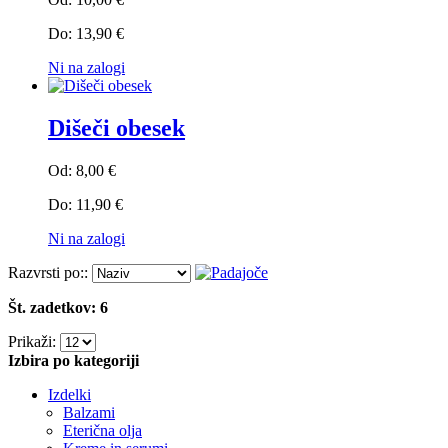
Do:
13,90 €
Ni na zalogi
Dišeči obesek
Od:
8,00 €
Do:
11,90 €
Ni na zalogi
Razvrsti po::
Št. zadetkov: 6
Prikaži:
Izbira po kategoriji
Izdelki
Balzami
Eterična olja