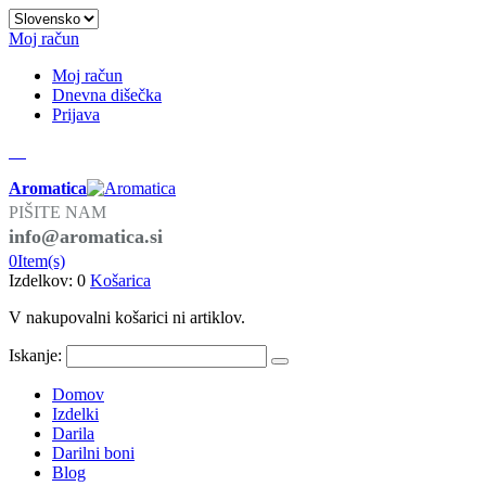
Moj račun
Moj račun
Dnevna dišečka
Prijava
Aromatica
PIŠITE NAM
info@aromatica.si
0
Item(s)
Izdelkov: 0
Košarica
V nakupovalni košarici ni artiklov.
Iskanje:
Domov
Izdelki
Darila
Darilni boni
Blog